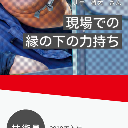
川手 将大 さん
現場での
縁の下の力持ち