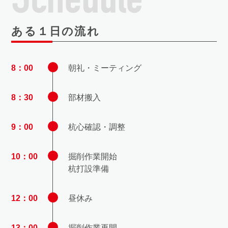
ある１日の流れ
8：00
朝礼・ミーティング
8：30
部材搬入
9：00
杭心確認・調整
10：00
掘削作業開始
杭打設準備
12：00
昼休み
13：00
掘削作業再開