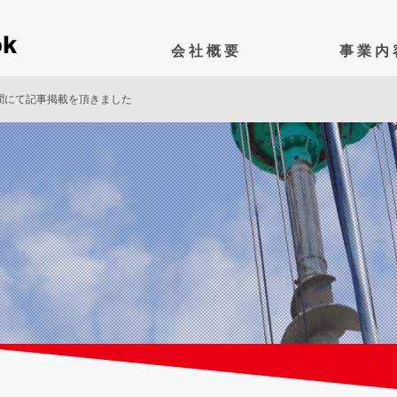
会 社 概 要
事 業 内
聞にて記事掲載を頂きました