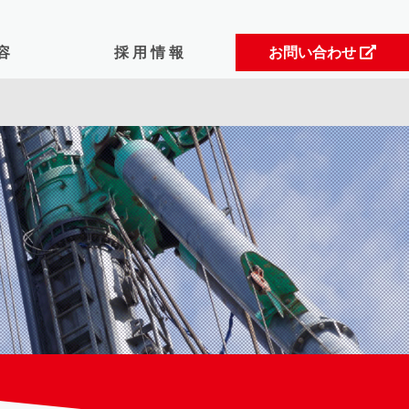
 容
採 用 情 報
お問い合わせ